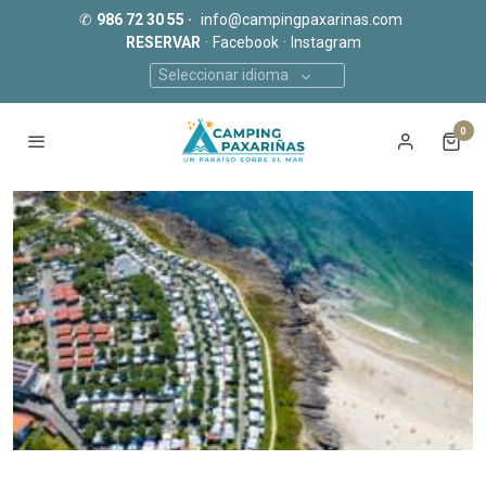
✆
986 72 30 55 ·
info@campingpaxarinas.com
RESERVAR
·
Facebook
·
Instagram
Seleccionar idioma
0