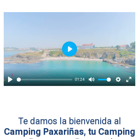
Play
01:24
Play
Mute
Settings
Ente
full
Te damos la bienvenida al
Camping Paxariñas, tu Camping