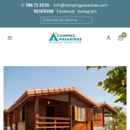
✆
986 72 30 55 ·
info@campingpaxarinas.com
RESERVAR
·
Facebook
·
Instagram
Seleccionar idioma
0